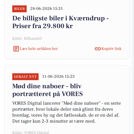
28-06-2026 15:31
BILER
De billigste biler i Kværndrup -
Priser fra 29.800 kr
Kilde: Bilhandel
Læs hele artiklen her
Kopiér link
11-06-2026 15:23
LOKALT NYT
Mød dine naboer - bliv
portrætteret på VORES
VORES Digital lancerer "Mød dine naboer" - en serie
portrætter, hvor lokale deler små glimt fra deres
hverdag, vores by og det fællesskab, de er en del af.
Det tager kun 2-3 minutter at være med.
Kilde: VORES Digital