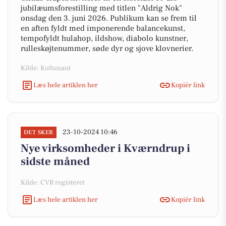
jubilæumsforestilling med titlen "Aldrig Nok"
onsdag den 3. juni 2026. Publikum kan se frem til
en aften fyldt med imponerende balancekunst,
tempofyldt hulahop, ildshow, diabolo kunstner,
rulleskøjtenummer, søde dyr og sjove klovnerier.
Kilde: Kultunaut
Læs hele artiklen her
Kopiér link
23-10-2024 10:46
DET SKER
Nye virksomheder i Kværndrup i
sidste måned
Kilde: CVR registeret
Læs hele artiklen her
Kopiér link