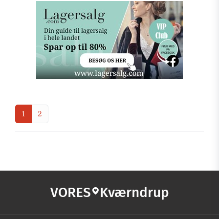
1
2
VORES
Kværndrup