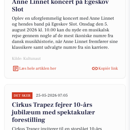
Anne Linnet koncert på Egeskov
Slot
Oplev en uforglemmelig koncert med Anne Linnet
og hendes band på Egeskov Slot. Onsdag den 5.
august 2026 kl. 10.00 kan du nyde en musikalsk
rejse gennem nogle af de mest ikoniske numre fra
dansk musikhistorie, når Anne Linnet fremfører sine
klassikere samt udvalgte numre fra sin karriere.
Kilde: Kultunaut
Læs hele artiklen her
Kopiér link
25-05-2026 07:05
DET SKER
Cirkus Trapez fejrer 10-års
jubilæum med spektakulær
forestilling
Cirkus Trapez inviterer til en storslået 10-års