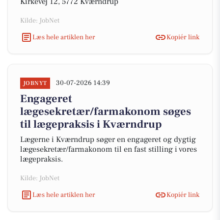
Kirkevej 12, 5772 Kværndrup
Kilde: JobNet
Læs hele artiklen her
Kopiér link
30-07-2026 14:39
JOBNYT
Engageret
lægesekretær/farmakonom søges
til lægepraksis i Kværndrup
Lægerne i Kværndrup søger en engageret og dygtig
lægesekretær/farmakonom til en fast stilling i vores
lægepraksis.
Kilde: JobNet
Læs hele artiklen her
Kopiér link