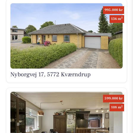
995.000 kr
2
136 m
Nyborgvej 17, 5772 Kværndrup
599.000 kr
2
108 m