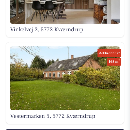
Vinkelvej 2, 5772 Kværndrup
2.445.000 kr
2
168 m
Vestermarken 5, 5772 Kværndrup