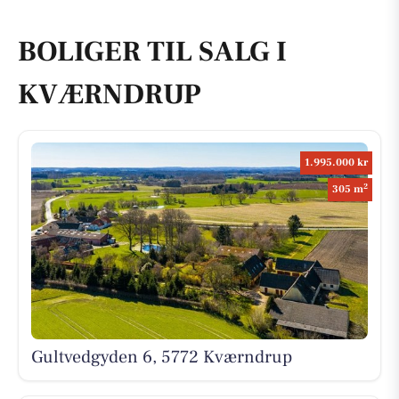
BOLIGER TIL SALG I
KVÆRNDRUP
1.995.000 kr
2
305 m
Gultvedgyden 6, 5772 Kværndrup