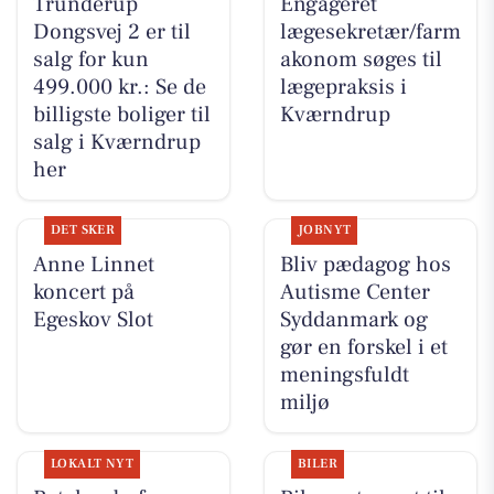
Trunderup
Engageret
Dongsvej 2 er til
lægesekretær/farm
salg for kun
akonom søges til
499.000 kr.: Se de
lægepraksis i
billigste boliger til
Kværndrup
salg i Kværndrup
her
DET SKER
JOBNYT
Anne Linnet
Bliv pædagog hos
koncert på
Autisme Center
Egeskov Slot
Syddanmark og
gør en forskel i et
meningsfuldt
miljø
LOKALT NYT
BILER