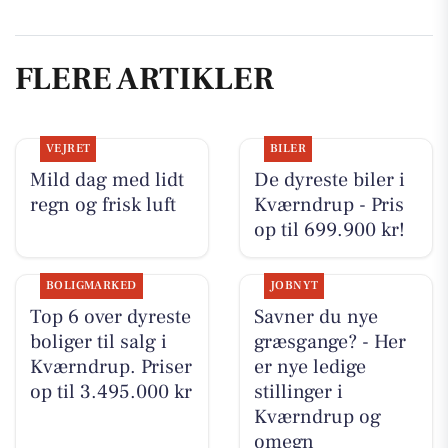
FLERE ARTIKLER
VEJRET
BILER
Mild dag med lidt
De dyreste biler i
regn og frisk luft
Kværndrup - Pris
op til 699.900 kr!
BOLIGMARKED
JOBNYT
Top 6 over dyreste
Savner du nye
boliger til salg i
græsgange? - Her
Kværndrup. Priser
er nye ledige
op til 3.495.000 kr
stillinger i
Kværndrup og
omegn