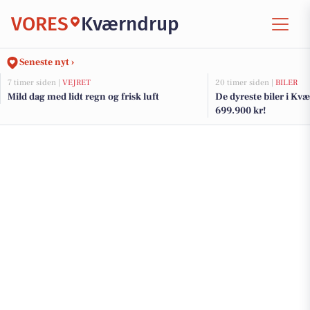
VORES
Kværndrup
Seneste nyt ›
7 timer siden |
VEJRET
20 timer siden |
BILER
Mild dag med lidt regn og frisk luft
De dyreste biler i Kvæ
699.900 kr!