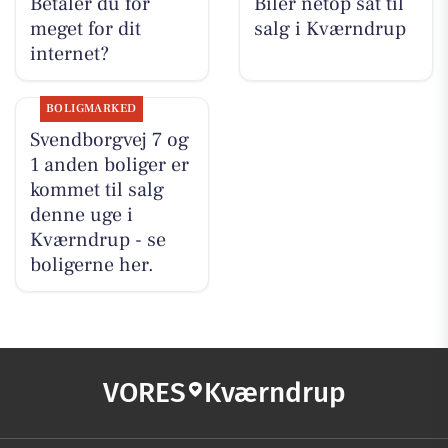
Betaler du for
Biler netop sat til
meget for dit
salg i Kværndrup
internet?
BOLIGMARKED
Svendborgvej 7 og
1 anden boliger er
kommet til salg
denne uge i
Kværndrup - se
boligerne her.
VORES
Kværndrup