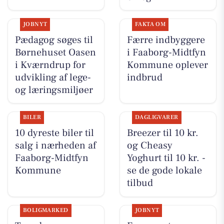
JOBNYT
FAKTA OM
Pædagog søges til
Færre indbyggere
Børnehuset Oasen
i Faaborg-Midtfyn
i Kværndrup for
Kommune oplever
udvikling af lege-
indbrud
og læringsmiljøer
BILER
DAGLIGVARER
10 dyreste biler til
Breezer til 10 kr.
salg i nærheden af
og Cheasy
Faaborg-Midtfyn
Yoghurt til 10 kr. -
Kommune
se de gode lokale
tilbud
BOLIGMARKED
JOBNYT