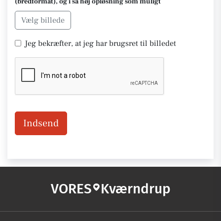
(bredformat), og i så høj opløsning som muligt
Vælg billede
Jeg bekræfter, at jeg har brugsret til billedet
Indsend
VORES
Kværndrup