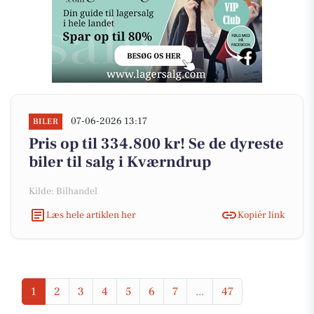
07-06-2026 13:17
BILER
Pris op til 334.800 kr! Se de dyreste
biler til salg i Kværndrup
Kilde: Bilhandel
Læs hele artiklen her
Kopiér link
1
2
3
4
5
6
7
...
47