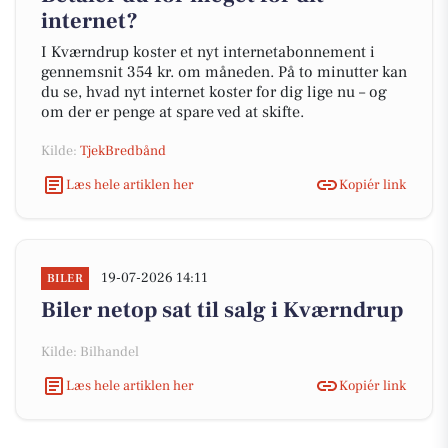
internet?
I Kværndrup koster et nyt internetabonnement i
gennemsnit 354 kr. om måneden. På to minutter kan
du se, hvad nyt internet koster for dig lige nu – og
om der er penge at spare ved at skifte.
Kilde:
TjekBredbånd
Læs hele artiklen her
Kopiér link
19-07-2026 14:11
BILER
Biler netop sat til salg i Kværndrup
Kilde: Bilhandel
Læs hele artiklen her
Kopiér link