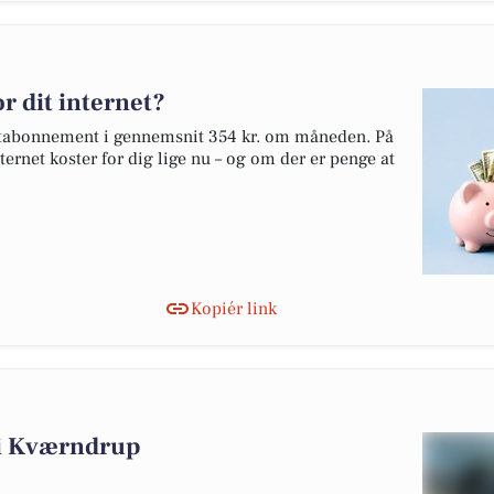
r dit internet?
netabonnement i gennemsnit 354 kr. om måneden. På
ternet koster for dig lige nu – og om der er penge at
Kopiér link
g i Kværndrup