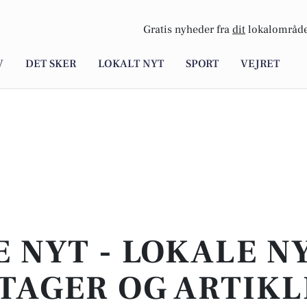
Gratis nyheder fra
dit
lokalområde
V
DET SKER
LOKALT NYT
SPORT
VEJRET
E NYT - LOKALE N
TAGER OG ARTIKL