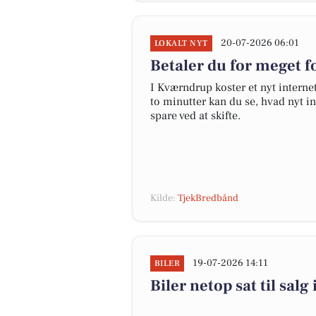
20-07-2026 06:01
LOKALT NYT
Betaler du for meget fo
I Kværndrup koster et nyt inter
to minutter kan du se, hvad nyt in
spare ved at skifte.
Kilde:
TjekBredbånd
19-07-2026 14:11
BILER
Biler netop sat til sal