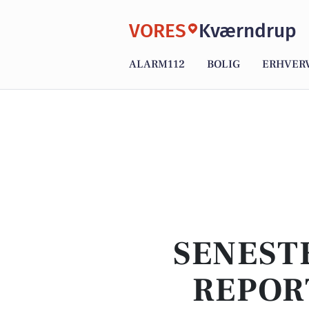
VORES
Kværndrup
ALARM112
BOLIG
ERHVER
SENEST
REPOR