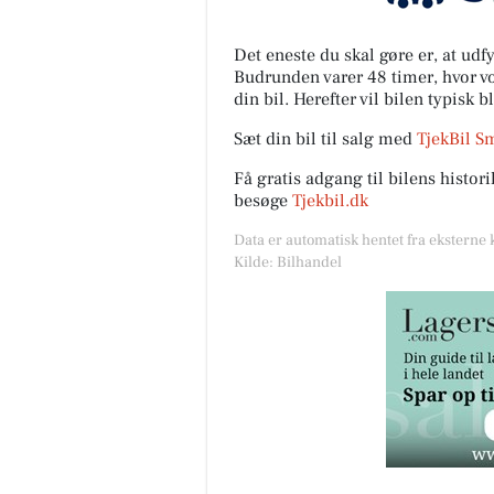
Det eneste du skal gøre er, at ud
Budrunden varer 48 timer, hvor vor
din bil. Herefter vil bilen typisk b
Sæt din bil til salg med
TjekBil S
Få gratis adgang til bilens histo
besøge
Tjekbil.dk
Data er automatisk hentet fra eksterne 
Kilde: Bilhandel