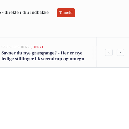
 -
direkte i din indbakke
Tilmeld
03-08-2026 10:55 |
JOBNYT
03-08-2026 08:38
‹
›
Savner du nye græsgange? - Her er nye
Pædagog søge
ledige stillinger i Kværndrup og omegn
Kværndrup fo
læringsmilj