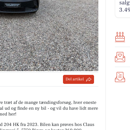
salg
3.4
Del artikel
are træt af de mange tændingsforsøg, hver eneste
l ud og finde en ny bil - og vil du have lidt mere
med her!
d 204 HK fra 2023. Bilen kan prøves hos Claus