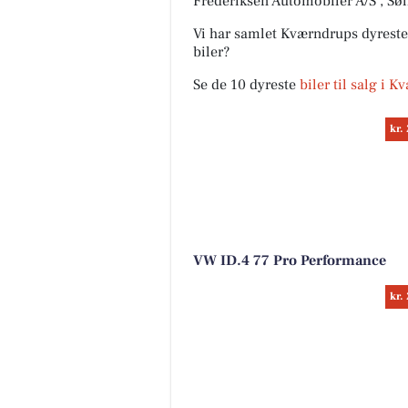
Frederiksen Automobiler A/S , Søl
Vi har samlet Kværndrups dyreste 
biler?
Se de 10 dyreste
biler til salg i 
kr.
VW ID.4 77 Pro Performance
kr.