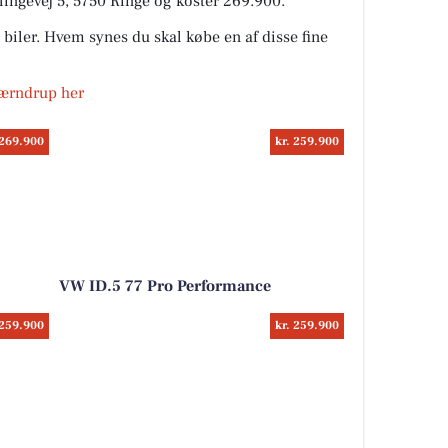
lingevej 5, 5750 Ringe og koster 269.900.
biler. Hvem synes du skal købe en af disse fine
Kværndrup her
 269.900
kr. 259.900
VW ID.5 77 Pro Performance
 259.900
kr. 259.900