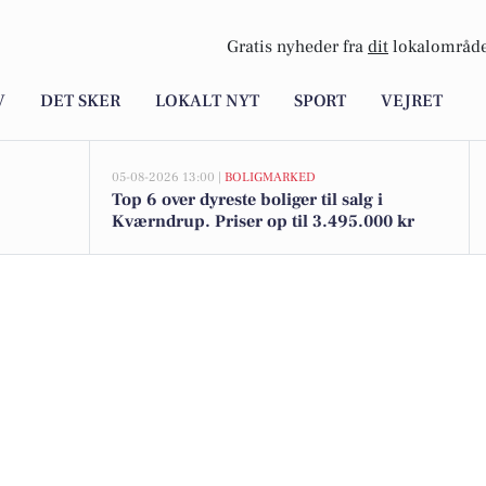
Gratis nyheder fra
dit
lokalområde
V
DET SKER
LOKALT NYT
SPORT
VEJRET
05-08-2026 13:00 |
BOLIGMARKED
Top 6 over dyreste boliger til salg i
Kværndrup. Priser op til 3.495.000 kr