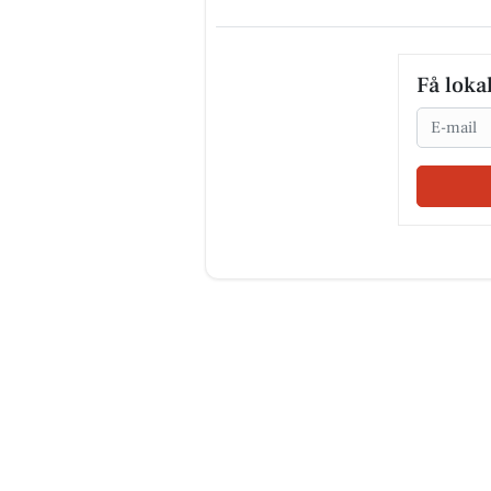
Få loka
Email