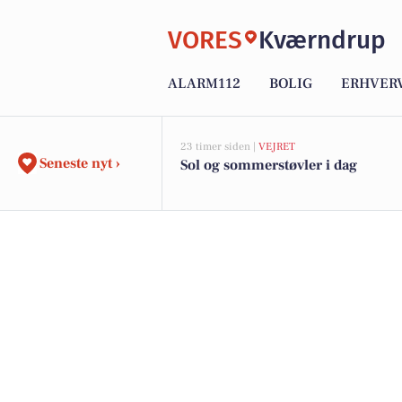
VORES
Kværndrup
ALARM112
BOLIG
ERHVER
23 timer siden |
VEJRET
Seneste nyt ›
Sol og sommerstøvler i dag