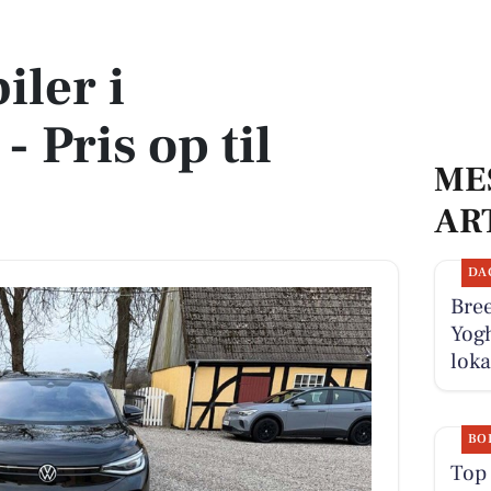
il 269.900 kr!
iler i
 Pris op til
ME
AR
DA
Bree
Yogh
loka
BO
Top 