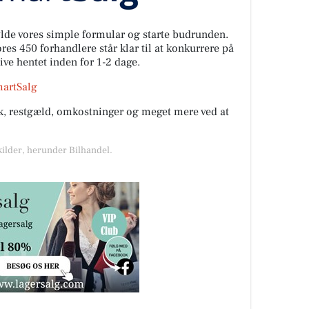
fylde vores simple formular og starte budrunden.
es 450 forhandlere står klar til at konkurrere på
live hentet inden for 1-2 dage.
martSalg
rik, restgæld, omkostninger og meget mere ved at
kilder, herunder Bilhandel.