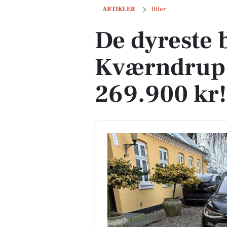
De dyreste biler i Kværndrup - Pris op t
ARTIKLER
Biler
De dyreste b
Kværndrup -
269.900 kr!