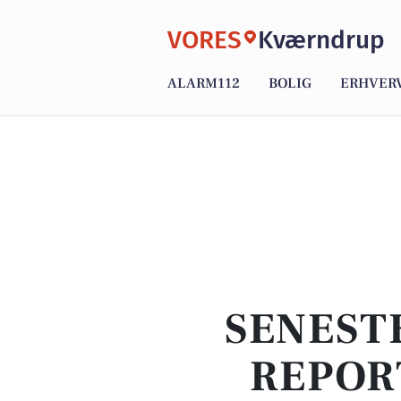
VORES
Kværndrup
ALARM112
BOLIG
ERHVER
SENEST
REPOR