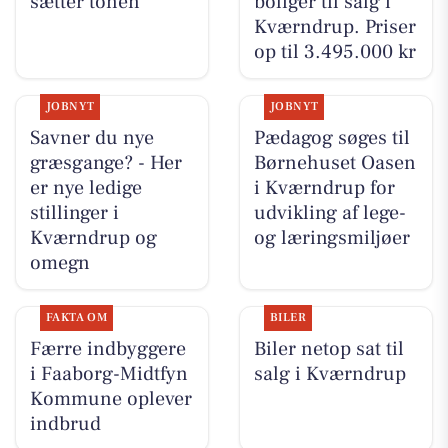
sætter tonen
boliger til salg i
Kværndrup. Priser
op til 3.495.000 kr
JOBNYT
JOBNYT
Savner du nye
Pædagog søges til
græsgange? - Her
Børnehuset Oasen
er nye ledige
i Kværndrup for
stillinger i
udvikling af lege-
Kværndrup og
og læringsmiljøer
omegn
FAKTA OM
BILER
Færre indbyggere
Biler netop sat til
i Faaborg-Midtfyn
salg i Kværndrup
Kommune oplever
indbrud