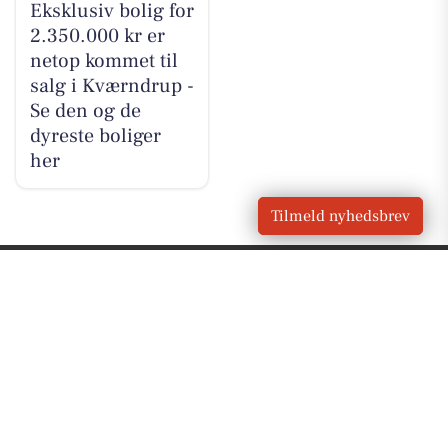
Eksklusiv bolig for
2.350.000 kr er
netop kommet til
salg i Kværndrup -
Se den og de
dyreste boliger
her
Tilmeld nyhedsbrev
VORES
Kværndrup
OM VORES DIGITAL