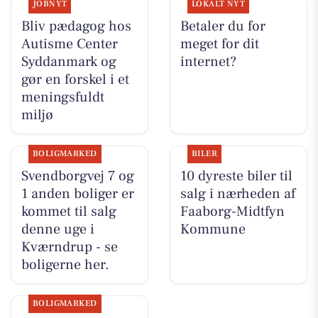
JOBNYT
LOKALT NYT
Bliv pædagog hos
Betaler du for
Autisme Center
meget for dit
Syddanmark og
internet?
gør en forskel i et
meningsfuldt
miljø
BOLIGMARKED
BILER
Svendborgvej 7 og
10 dyreste biler til
1 anden boliger er
salg i nærheden af
kommet til salg
Faaborg-Midtfyn
denne uge i
Kommune
Kværndrup - se
boligerne her.
BOLIGMARKED