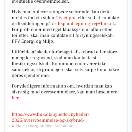
eventuelle oversvømmelser.
Hvis man oplever stoppede vejbrønde, kan dette
meldes ind via siden
Giv et praj
eller ved at kontakte
driftsafdelingen på
driftsplanlaegning-vej@fmk.dk
.
For problemer med eget kloaksystem, afløb eller
toiletter, skal man kontakte sit forsyningsselskab,
FFV Energi og Miljø.
I tilfælde af skader forårsaget af skybrud eller store
mængder regnvand, skal man kontakte sit
forsikringsselskab. Kommunen udleverer ikke
sandsække, så grundejere skal selv sørge for at sikre
deres ejendomme.
For yderligere information om, hvordan man kan
sikre sig mod oversvømmelser, kan man læse mere
her
.
https://www.fmk.dk/nyheder/nyheder-
2025/oversvoemmelse-og-skybrud/
Kilde: Faaborg-Midtfyn Kommune