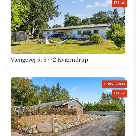
2
177 m
Vængevej 5, 5772 Kværndrup
1.395.000 kr
2
141 m