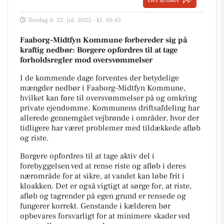
Tirsdag d. 22. jul. 2025 - kl. 10:45
Faaborg-Midtfyn Kommune forbereder sig på
kraftig nedbør: Borgere opfordres til at tage
forholdsregler mod oversvømmelser
I de kommende dage forventes der betydelige
mængder nedbør i Faaborg-Midtfyn Kommune,
hvilket kan føre til oversvømmelser på og omkring
private ejendomme. Kommunens driftsafdeling har
allerede gennemgået vejbrønde i områder, hvor der
tidligere har været problemer med tildækkede afløb
og riste.
Borgere opfordres til at tage aktiv del i
forebyggelsen ved at rense riste og afløb i deres
nærområde for at sikre, at vandet kan løbe frit i
kloakken. Det er også vigtigt at sørge for, at riste,
afløb og tagrender på egen grund er rensede og
fungerer korrekt. Genstande i kælderen bør
opbevares forsvarligt for at minimere skader ved