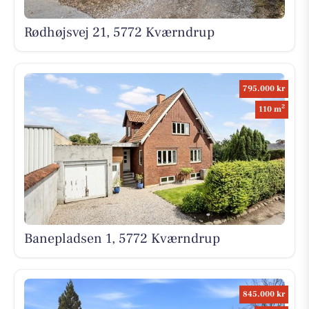
Rødhøjsvej 21, 5772 Kværndrup
795.000 kr
2
110 m
Banepladsen 1, 5772 Kværndrup
845.000 kr