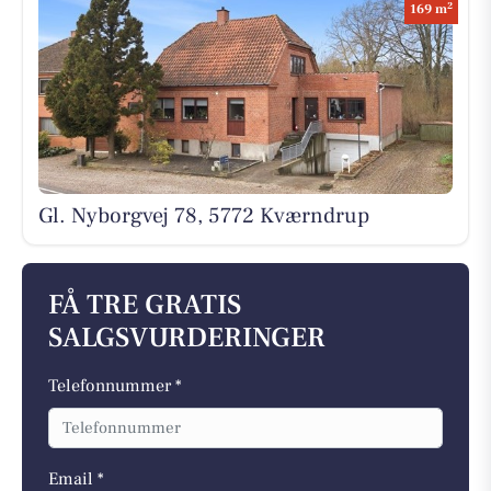
2
169 m
Gl. Nyborgvej 78, 5772 Kværndrup
FÅ TRE GRATIS
SALGSVURDERINGER
Telefonnummer *
Email *