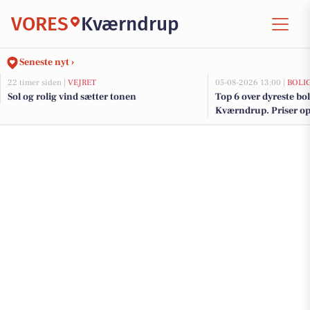
VORES
Kværndrup
Seneste nyt ›
22 timer siden |
VEJRET
05-08-2026 13:00 |
BOLI
Sol og rolig vind sætter tonen
Top 6 over dyreste boli
Kværndrup. Priser op 