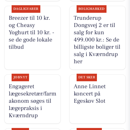
DAGLIGVARER
BOLIGMARKED
Breezer til 10 kr.
Trunderup
og Cheasy
Dongsvej 2 er til
Yoghurt til 10 kr. -
salg for kun
se de gode lokale
499.000 kr.: Se de
tilbud
billigste boliger til
salg i Kværndrup
her
JOBNYT
DET SKER
Engageret
Anne Linnet
lægesekretær/farm
koncert på
akonom søges til
Egeskov Slot
lægepraksis i
Kværndrup