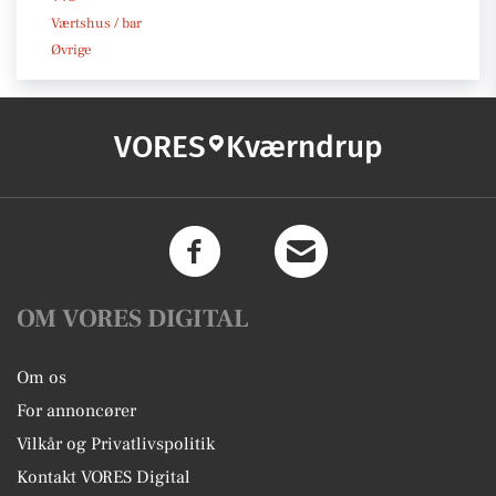
Værtshus / bar
Øvrige
VORES
Kværndrup
OM VORES DIGITAL
Om os
For annoncører
Vilkår og Privatlivspolitik
Kontakt VORES Digital