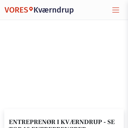
VORES
Kværndrup
ENTREPRENØR I KVÆRNDRUP - SE