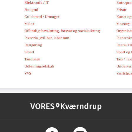
Elektronik / IT
Entrepre
Fotograf
Frisør
Guldsmed / Urmager
Kunst og 
Maler
Massage
Offentlig forvaltning, forsvar og socialsikring
Organisa
Pizzeria, grillbar, isbar mm.
Plantesk
Rengøring
Restauran
Smed
Sport og f
Tandlæge
Taxi / Tax
Udlejningselskab
Undervis
VVS
Værtshus
VORES
Kværndrup