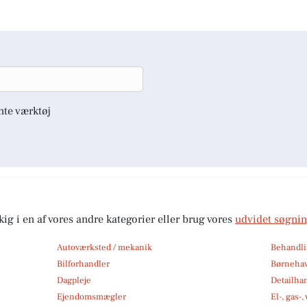
nte værktøj
kig i en af vores andre kategorier eller brug vores
udvidet søgni
Autoværksted / mekanik
Behandli
Bilforhandler
Børneha
Dagpleje
Detailha
Ejendomsmægler
El-, gas-