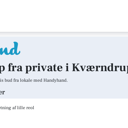
lp fra private i Kværndru
is bud fra lokale med Handyhand.
er
ning af lille reol