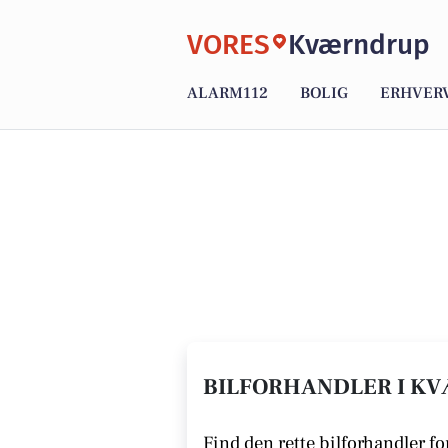
VORES
Kværndrup
ALARM112
BOLIG
ERHVER
BILFORHANDLER I KV
Find den rette bilforhandler for