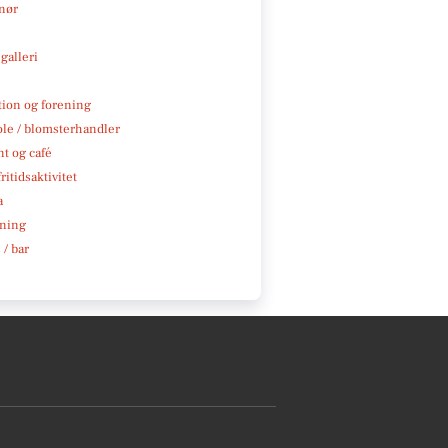
nør
galleri
tion og forening
ole / blomsterhandler
t og café
ritidsaktivitet
a
ning
 / bar