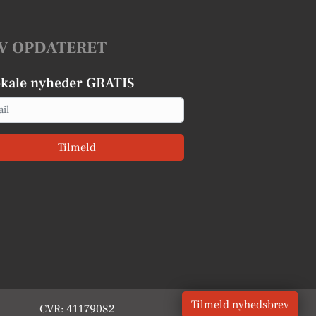
V OPDATERET
okale nyheder GRATIS
Tilmeld
Tilmeld nyhedsbrev
CVR: 41179082