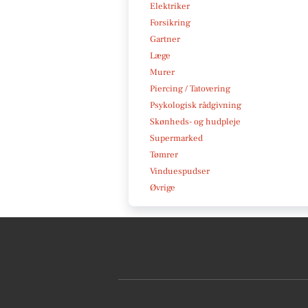
Elektriker
Forsikring
Gartner
Læge
Murer
Piercing / Tatovering
Psykologisk rådgivning
Skønheds- og hudpleje
Supermarked
Tømrer
Vinduespudser
Øvrige