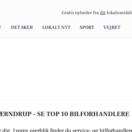
Gratis nyheder fra
dit
lokalområde
V
DET SKER
LOKALT NYT
SPORT
VEJRET
ÆRNDRUP - SE TOP 10 BILFORHANDLERE
 dig. I vores
overblik finder du service- og bilforhandler