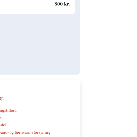
800 kr.
ng
.
ngstilbud
ve
ndel
, vand- og fjernvarmeforsyning