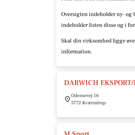
Oversigten indeholder ny- og 
indeholder listen disse
og i for
Skal
din virksomhed ligge øver
information.
DARWICH EKSPORT/
Odensevej 16
5772 Kværndrup
M Sport